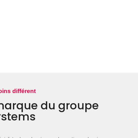
ns différent
 marque du groupe
ystems