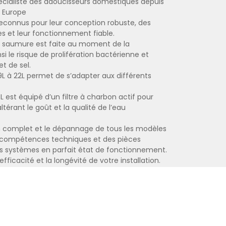
écialiste des adoucisseurs domestiques depuis
n Europe
econnus pour leur conception robuste, des
 et leur fonctionnement fiable.
la saumure est faite au moment de la
nsi le risque de prolifération bactérienne et
t de sel.
 à 22L permet de s’adapter aux différents
 est équipé d’un filtre à charbon actif pour
ltérant le goût et la qualité de l’eau
en complet et le dépannage de tous les modèles
s compétences techniques et des pièces
s systèmes en parfait état de fonctionnement.
’efficacité et la longévité de votre installation.